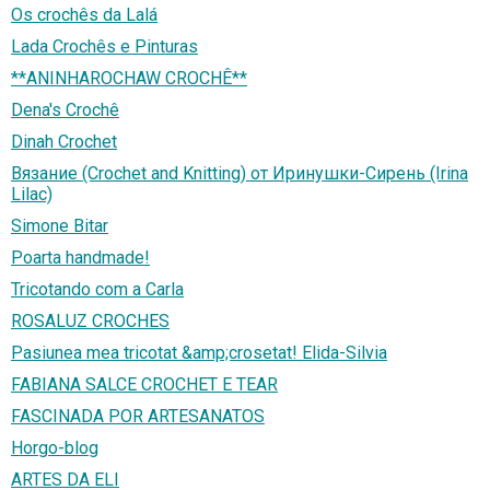
Os crochês da Lalá
Lada Crochês e Pinturas
**ANINHAROCHAW CROCHÊ**
Dena's Crochê
Dinah Crochet
Вязание (Crochet and Knitting) от Иринушки-Сирень (Irina
Lilac)
Simone Bitar
Poarta handmade!
Tricotando com a Carla
ROSALUZ CROCHES
Pasiunea mea tricotat &amp;crosetat! Elida-Silvia
FABIANA SALCE CROCHET E TEAR
FASCINADA POR ARTESANATOS
Horgo-blog
ARTES DA ELI