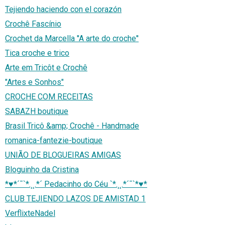
Tejiendo haciendo con el corazón
Crochê Fascínio
Crochet da Marcella ''A arte do croche''
Tica croche e trico
Arte em Tricôt e Crochê
"Artes e Sonhos"
CROCHE COM RECEITAS
SABAZH boutique
Brasil Tricô &amp; Crochê - Handmade
romanica-fantezie-boutique
UNIÃO DE BLOGUEIRAS AMIGAS
Bloguinho da Cristina
*♥*´¯`*.¸¸.*´ Pedacinho do Céu `*.¸¸.*´¯`*♥*
CLUB TEJIENDO LAZOS DE AMISTAD 1
VerflixteNadel