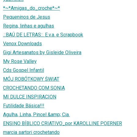
*~*Amigas_do_croche*~*
Pequeninos de Jesus
Regina, linhas e agulhas
.::BAÚ DE LETRAS::. E.v.a. e Scrapbook
Venox Downloads
Gigi Artesanatos by Gisleide Oliveira
My Rose Valley
Cds Gospel Infantil
MÓJ ROBÓTKOWY ŚWIAT
CROCHETANDO COM SONIA
MI DULCE INSPIRACION
Futilidade Básica!!!
Agulha, Linha, Pincel &amp; Cia.
ENSINO BÍBLICO CRIATIVO_por KAROLLINE POERNER
marcia sartori crochetando