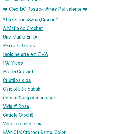
❤️ Cleo DC Rosa ✂️ Artes Polivalente ❤️
*Thera Trico&amp;Croche*
A Máfia do Crochet
Une Maille En l'Air
Pai dos Games
Isolaine arte em E.V.A
PATYices
Pretta Crochet
Cristãos kids
Csipkék és babák
decoart&amp;decoupage
Vida A' Rosa
Catiele Crochê
Vilma crochet e cia
MANOLY, Crochet &amp; Color