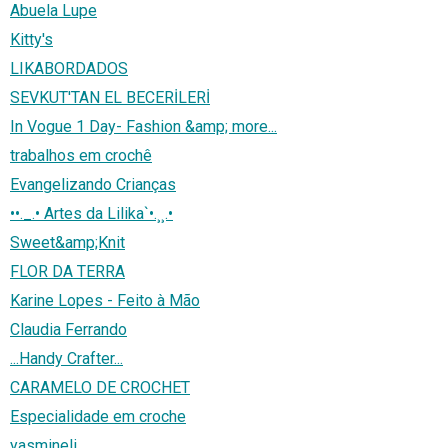
Abuela Lupe
Kitty's
LIKABORDADOS
SEVKUT'TAN EL BECERİLERİ
In Vogue 1 Day- Fashion &amp; more...
trabalhos em crochê
Evangelizando Crianças
••._.• Artes da Lilika`•.¸¸.•
Sweet&amp;Knit
FLOR DA TERRA
Karine Lopes - Feito à Mão
Claudia Ferrando
...Handy Crafter...
CARAMELO DE CROCHET
Especialidade em croche
yasmineli