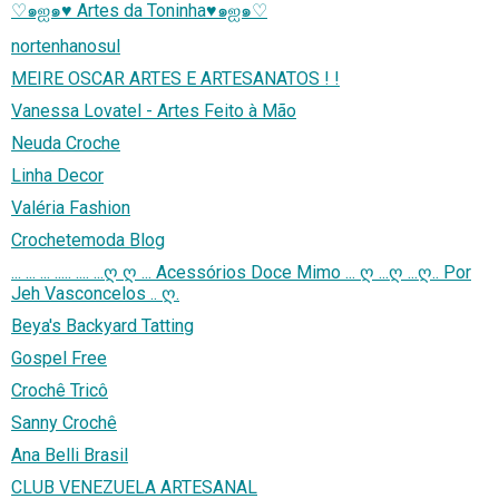
♡๑ஐ๑♥ Artes da Toninha♥๑ஐ๑♡
nortenhanosul
MEIRE OSCAR ARTES E ARTESANATOS ! !
Vanessa Lovatel - Artes Feito à Mão
Neuda Croche
Linha Decor
Valéria Fashion
Crochetemoda Blog
... ... ... ..... .... ...ღ ღ ... Acessórios Doce Mimo ... ღ ...ღ ...ღ.. Por
Jeh Vasconcelos .. ღ.
Beya's Backyard Tatting
Gospel Free
Crochê Tricô
Sanny Crochê
Ana Belli Brasil
CLUB VENEZUELA ARTESANAL