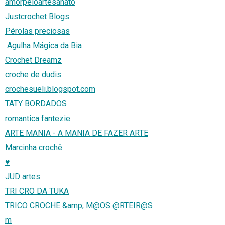
amorpeloartesanato
Justcrochet Blogs
Pérolas preciosas
Agulha Mágica da Bia
Crochet Dreamz
croche de dudis
crochesueli.blogspot.com
TATY BORDADOS
romantica fantezie
ARTE MANIA - A MANIA DE FAZER ARTE
Marcinha crochê
♥
JUD artes
TRI CRO DA TUKA
TRICO CROCHE &amp; M@OS @RTEIR@S
m