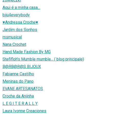
2owieczki
Aqui é a minha casa...
biju4everybody
♥Andressa Croche♥
Jardim dos Sonhos
msmusical
Nana Crochet
Hand Made Fashion By MG
Stefifloh's Mumble mumble... ( blog principale)
B@RB@R@S BIJOUX
Fabianne Castilho
Meninas do Pano
EVANE ARTESANATOS
Croche da Anjinha
L E G I T E R A L L Y
Laura Ivonne Creaciones