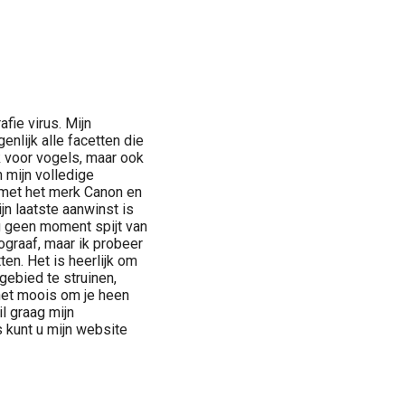
fie virus. Mijn
genlijk alle facetten die
 voor vogels, maar ook
mijn volledige
n met het merk Canon en
jn laatste aanwinst is
 geen moment spijt van
ograaf, maar ik probeer
en. Het is heerlijk om
gebied te struinen,
het moois om je heen
il graag mijn
 kunt u mijn website