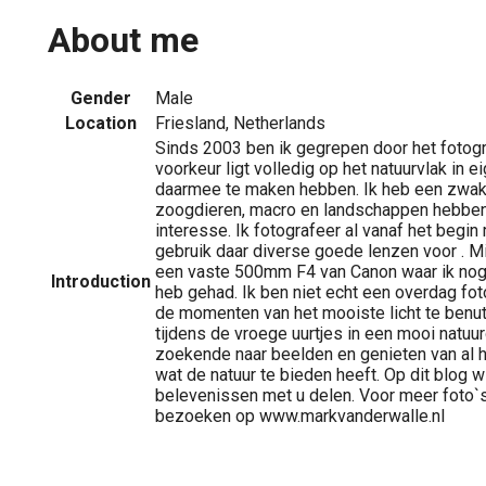
About me
Gender
Male
Location
Friesland, Netherlands
Sinds 2003 ben ik gegrepen door het fotogra
voorkeur ligt volledig op het natuurvlak in ei
daarmee te maken hebben. Ik heb een zwak
zoogdieren, macro en landschappen hebben 
interesse. Ik fotografeer al vanaf het begi
gebruik daar diverse goede lenzen voor . Mi
een vaste 500mm F4 van Canon waar ik nog
Introduction
heb gehad. Ik ben niet echt een overdag fot
de momenten van het mooiste licht te benutt
tijdens de vroege uurtjes in een mooi natuur
zoekende naar beelden en genieten van al 
wat de natuur te bieden heeft. Op dit blog w
belevenissen met u delen. Voor meer foto`s
bezoeken op www.markvanderwalle.nl