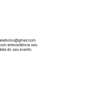
janebolos@gmail.com
 com antecedência seu
data do seu evento.