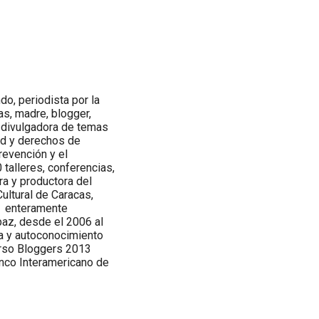
, periodista por la
as, madre, blogger,
y divulgadora de temas
dad y derechos de
revención y el
talleres, conferencias,
a y productora del
ltural de Caracas,
s enteramente
paz, desde el 2006 al
va y autoconocimiento
urso Bloggers 2013
anco Interamericano de