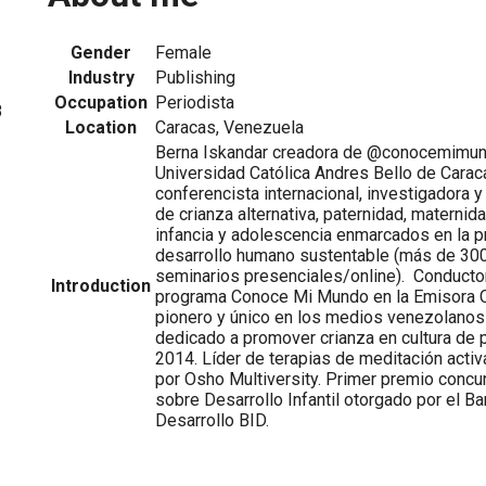
Gender
Female
Industry
Publishing
Occupation
Periodista
8
Location
Caracas, Venezuela
Berna Iskandar creadora de @conocemimundo
Universidad Católica Andres Bello de Carac
conferencista internacional, investigadora 
de crianza alternativa, paternidad, materni
infancia y adolescencia enmarcados en la p
desarrollo humano sustentable (más de 300 
seminarios presenciales/online). Conductor
Introduction
programa Conoce Mi Mundo en la Emisora Cu
pionero y único en los medios venezolano
dedicado a promover crianza en cultura de 
2014. Líder de terapias de meditación acti
por Osho Multiversity. Primer premio conc
sobre Desarrollo Infantil otorgado por el B
Desarrollo BID.