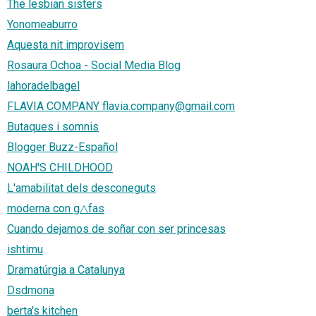
The lesbian sisters
Yonomeaburro
Aquesta nit improvisem
Rosaura Ochoa - Social Media Blog
lahoradelbagel
FLAVIA COMPANY flavia.company@gmail.com
Butaques i somnis
Blogger Buzz-Español
NOAH'S CHILDHOOD
L'amabilitat dels desconeguts
moderna con g△fas
Cuando dejamos de soñar con ser princesas
ishtimu
Dramatúrgia a Catalunya
Dsdmona
berta's kitchen