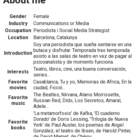
About me
Gender
Female
Industry
Communications or Media
Occupation
Periodista i Social Media Strategist
Location
Barcelona, Catalunya
Soy una periodista que sueña sentarse en una
butaca y disfrutar. Temporada tras temporada
Introduction
asisto a las salas de teatro en vez de pagar al
psicoanalista y de momento funciona.
Teatro, libros, cine, una buena conversación,
Interests
series...
Favorite
Casablanca, Tu y yo, Memorias de Africa, En la
movies
ciudad, Ficció...
The Beatles, Nirvana, Alanis Morrissette,
Favorite
Russian Red, Dido, Los Secretos, Amaral,
music
Adele...
'La metamorfosis' de Kafka, 'El cuaderno
Dorado' de Doris Lessing, 'Trilogia de Nueva
Favorite
York' de Paul Auster, los poemas de Angel
books
González, el teatro de Ibsen, de Harold Pinter,
de David Mamet, de Chéjov...