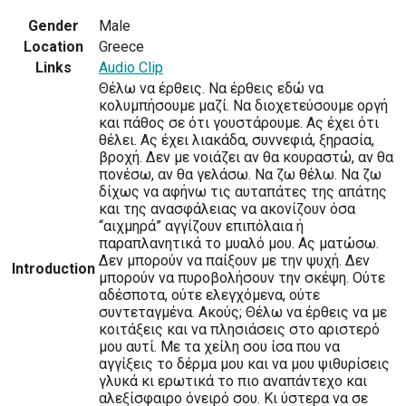
Gender
Male
Location
Greece
Links
Audio Clip
Θέλω να έρθεις. Να έρθεις εδώ να
κολυμπήσουμε μαζί. Να διοχετεύσουμε οργή
και πάθος σε ότι γουστάρουμε. Ας έχει ότι
θέλει. Ας έχει λιακάδα, συννεφιά, ξηρασία,
βροχή. Δεν με νοιάζει αν θα κουραστώ, αν θα
πονέσω, αν θα γελάσω. Να ζω θέλω. Να ζω
δίχως να αφήνω τις αυταπάτες της απάτης
και της ανασφάλειας να ακονίζουν όσα
“αιχμηρά” αγγίζουν επιπόλαια ή
παραπλανητικά το μυαλό μου. Ας ματώσω.
Δεν μπορούν να παίξουν με την ψυχή. Δεν
Introduction
μπορούν να πυροβολήσουν την σκέψη. Ούτε
αδέσποτα, ούτε ελεγχόμενα, ούτε
συντεταγμένα. Ακούς; Θέλω να έρθεις να με
κοιτάξεις και να πλησιάσεις στο αριστερό
μου αυτί. Με τα χείλη σου ίσα που να
αγγίξεις το δέρμα μου και να μου ψιθυρίσεις
γλυκά κι ερωτικά το πιο αναπάντεχο και
αλεξίσφαιρο όνειρό σου. Κι ύστερα να σε