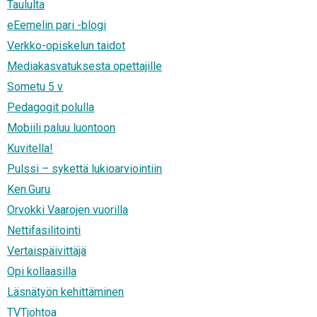
Taululta
eEemelin pari -blogi
Verkko-opiskelun taidot
Mediakasvatuksesta opettajille
Sometu 5 v
Pedagogit polulla
Mobiili paluu luontoon
Kuvitella!
Pulssi – sykettä lukioarviointiin
Ken.Guru
Orvokki Vaarojen vuorilla
Nettifasilitointi
Vertaispäivittäjä
Opi kollaasilla
Läsnätyön kehittäminen
TVTjohtoa