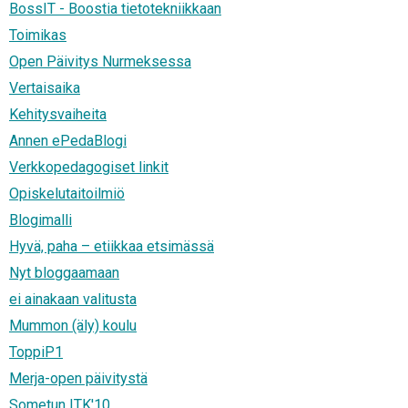
BossIT - Boostia tietotekniikkaan
Toimikas
Open Päivitys Nurmeksessa
Vertaisaika
Kehitysvaiheita
Annen ePedaBlogi
Verkkopedagogiset linkit
Opiskelutaitoilmiö
Blogimalli
Hyvä, paha – etiikkaa etsimässä
Nyt bloggaamaan
ei ainakaan valitusta
Mummon (äly) koulu
ToppiP1
Merja-open päivitystä
Sometun ITK'10