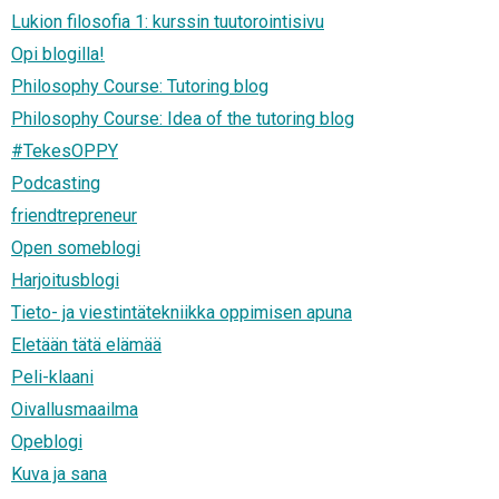
Lukion filosofia 1: kurssin tuutorointisivu
Opi blogilla!
Philosophy Course: Tutoring blog
Philosophy Course: Idea of the tutoring blog
#TekesOPPY
Podcasting
friendtrepreneur
Open someblogi
Harjoitusblogi
Tieto- ja viestintätekniikka oppimisen apuna
Eletään tätä elämää
Peli-klaani
Oivallusmaailma
Opeblogi
Kuva ja sana