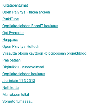
Kiltatapahtumat
Open Päivitys - tukea arkeen
PutkiTube
Oppilaitosjohdon BossIT-koulutus
Opi Evernote
Harppaus
Open Päivitys Heltech
Viisautta blogin käyttöön -blogioppaan projektiblogi
Paa pataan
Digituikku - vuorovoimaa!
Oppilaitosjohdon koulutus
Jaa jotain 11.3.2013
Nettikettu
Murroksen tulkit
Sometoitumassa...