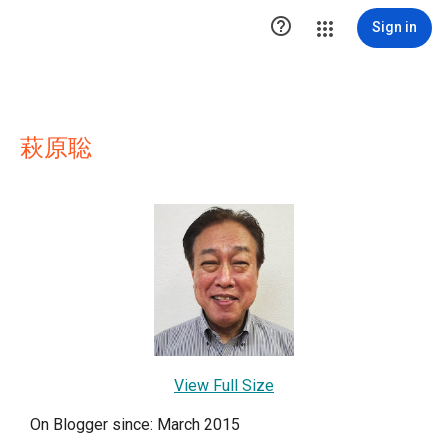

Sign in
萩原聡
View Full Size
On Blogger since: March 2015