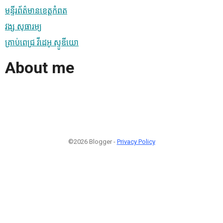
មន្ទីរព័ត៌មានខេត្តកំពត
វង្ស សុធារម្យ
គ្រាប់ពេជ្រ វីដេអូ ស្ទូឌីយោ
About me
©2026 Blogger -
Privacy Policy