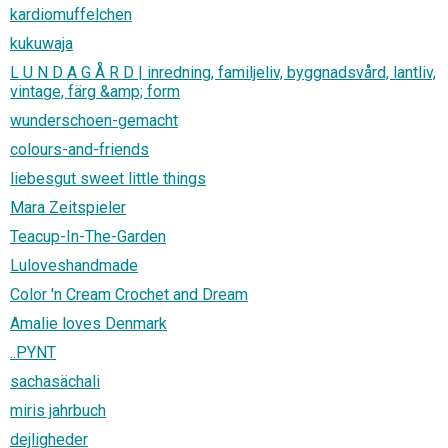
kardiomuffelchen
kukuwaja
L U N D A G Å R D | inredning, familjeliv, byggnadsvård, lantliv,
vintage, färg &amp; form
wunderschoen-gemacht
colours-and-friends
liebesgut sweet little things
Mara Zeitspieler
Teacup-In-The-Garden
Luloveshandmade
Color 'n Cream Crochet and Dream
Amalie loves Denmark
..PYNT
sachasächali
miris jahrbuch
dejligheder