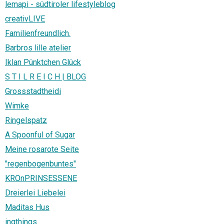
lemapi - südtiroler lifestyleblog
creativLIVE
Familienfreundlich.
Barbros lille atelier
Iklan Pünktchen Glück
S T I L R E I C H | BLOG
Grossstadtheidi
Wimke
Ringelspatz
A Spoonful of Sugar
Meine rosarote Seite
"regenbogenbuntes"
KROnPRINSESSENE
Dreierlei Liebelei
Maditas Hus
ingthings