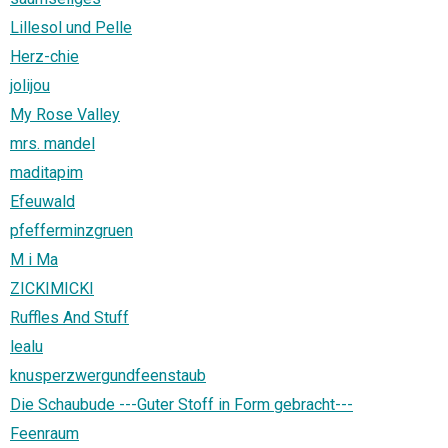
Lillesol und Pelle
Herz-chie
jolijou
My Rose Valley
mrs. mandel
maditapim
Efeuwald
pfefferminzgruen
M i Ma
ZICKIMICKI
Ruffles And Stuff
lealu
knusperzwergundfeenstaub
Die Schaubude ---Guter Stoff in Form gebracht---
Feenraum