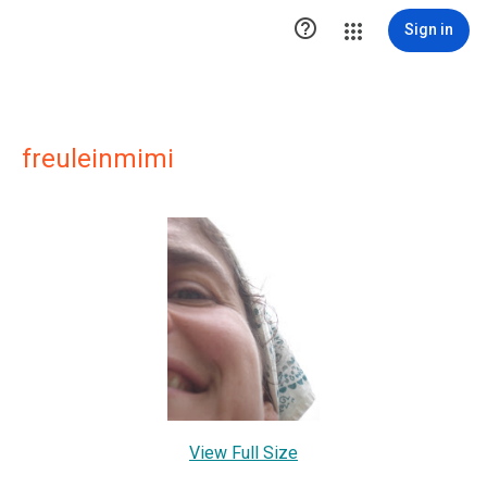

Sign in
freuleinmimi
View Full Size