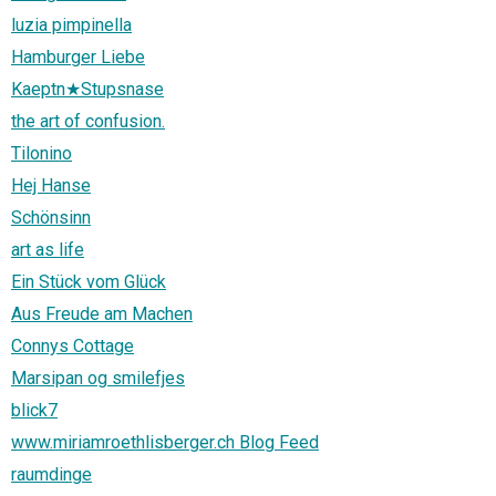
luzia pimpinella
Hamburger Liebe
Kaeptn★Stupsnase
the art of confusion.
Tilonino
Hej Hanse
Schönsinn
art as life
Ein Stück vom Glück
Aus Freude am Machen
Connys Cottage
Marsipan og smilefjes
blick7
www.miriamroethlisberger.ch Blog Feed
raumdinge