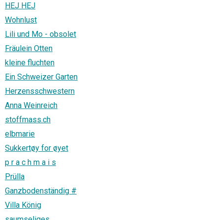
HEJ HEJ
Wohnlust
Lili und Mo - obsolet
Fräulein Otten
kleine fluchten
Ein Schweizer Garten
Herzensschwestern
Anna Weinreich
stoffmass.ch
elbmarie
Sukkertøy for øyet
p r a c h m a i s
Prülla
Ganzbodenständig #
Villa König
saumseliges