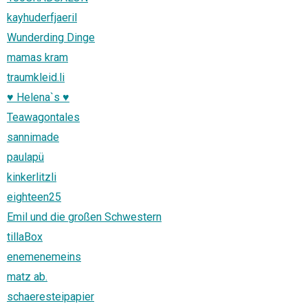
kayhuderfjaeril
Wunderding Dinge
mamas kram
traumkleid.li
♥ Helena`s ♥
Teawagontales
sannimade
paulapü
kinkerlitzli
eighteen25
Emil und die großen Schwestern
tillaBox
enemenemeins
matz ab.
schaeresteipapier