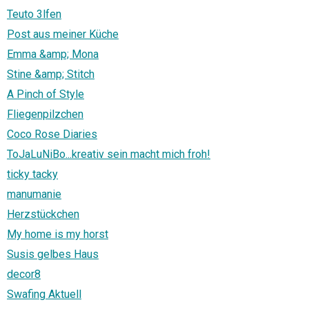
Teuto 3lfen
Post aus meiner Küche
Emma &amp; Mona
Stine &amp; Stitch
A Pinch of Style
Fliegenpilzchen
Coco Rose Diaries
ToJaLuNiBo...kreativ sein macht mich froh!
ticky tacky
manumanie
Herzstückchen
My home is my horst
Susis gelbes Haus
decor8
Swafing Aktuell