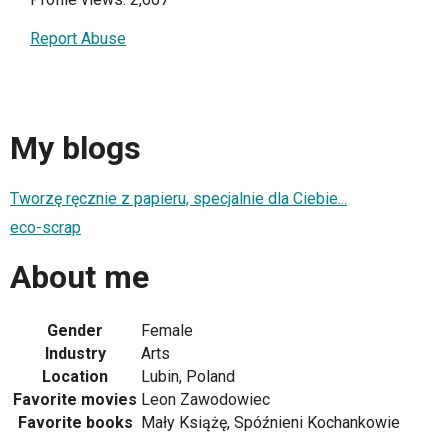
Report Abuse
My blogs
Tworzę ręcznie z papieru, specjalnie dla Ciebie...
eco-scrap
About me
Gender
Female
Industry
Arts
Location
Lubin, Poland
Favorite movies
Leon Zawodowiec
Favorite books
Mały Książę, Spóźnieni Kochankowie