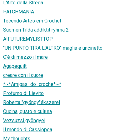
L'Arte della Strega
PATCHMANIA
Tecendo Artes em Crochet
Suomen Tilda addiktit ryhmä 2
AIFUTUREMYLISTTOP
"UN PUNTO TIRA L'ALTRO" maglia e uncinetto
C'è di mezzo il mare
Agapequilt
creare con il cuore
*~*Amigas_do_croche*~*
Profumo di Lievito
Roberta "gyöngy"ékszerei
Cucina, gusto e cultura
Vezsuzsi gyöngyei
Il mondo di Cassiopea
My thoughts