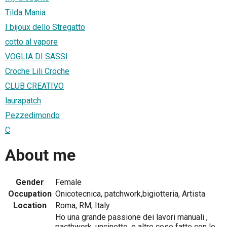
Tilda Mania
I bijoux dello Stregatto
cotto al vapore
VOGLIA DI SASSI
Croche Lili Croche
CLUB CREATIVO
laurapatch
Pezzedimondo
C
About me
Gender
Female
Occupation
Onicotecnica, patchwork,bigiotteria, Artista
Location
Roma, RM, Italy
Ho una grande passione dei lavori manuali ,
pacthwork, uncinetto, e altre cose fatte con le