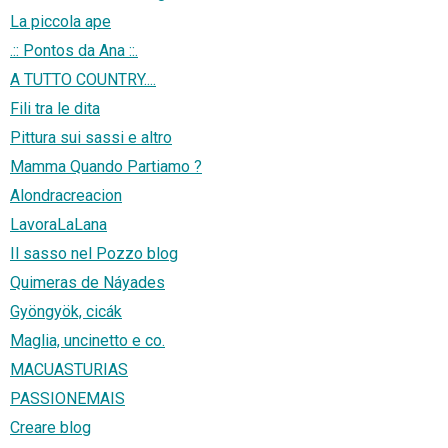
La piccola ape
.:: Pontos da Ana ::.
A TUTTO COUNTRY....
Fili tra le dita
Pittura sui sassi e altro
Mamma Quando Partiamo ?
Alondracreacion
LavoraLaLana
Il sasso nel Pozzo blog
Quimeras de Náyades
Gyöngyök, cicák
Maglia, uncinetto e co.
MACUASTURIAS
PASSIONEMAIS
Creare blog