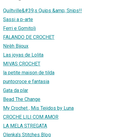
Quiltville&#39;s Quips &amp; Snips!!
Sassi a p-arte
Ferri e Gomitoli
FALANDO DE CROCHET
Nirèh Bijoux
Las joyas de Lolita
MIVAS CROCHET
la petite maison de tilda
puntocroce e fantasia
Gata da plar
Bead The Change
My Crochet , Mis Tejidos by Luna
CROCHE LILI COM AMOR
LA MELA STREGATA
Olenka's Stitches Blog