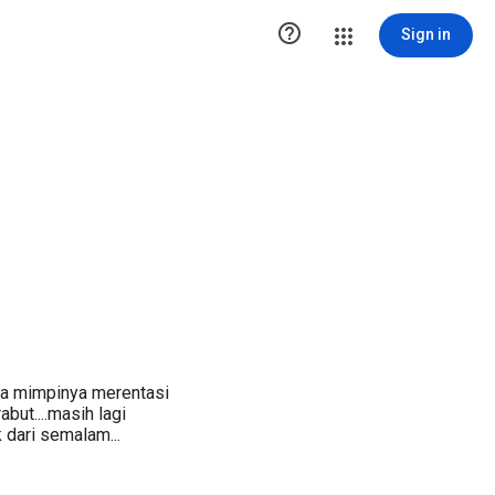

Sign in
a mimpinya merentasi
but....masih lagi
k dari semalam...