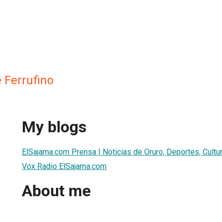
 Ferrufino
My blogs
ElSajama.com Prensa | Noticias de Oruro, Deportes, Cultu
Vox Radio ElSajama.com
About me