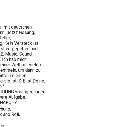
l mit deutschen
nn. Jetzt: Gesang,
eller,
g. Kein Versteck ist
 ist vorgegeben und
LE: Music, Sound,
 Ich hab mich
 einer Welt mit vielen
rsemmeln, um dann zu
itte um einen
sie ist. SIE ist Deine.
."
IDUNG vorangegangen
sere Aufgabe.
ANARCHY.
chung,
 and Roll,
hip