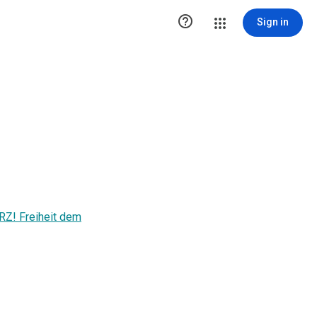

Sign in
Z! Freiheit dem