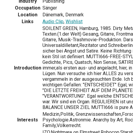
Industry
Publishing
Occupation
Sänger
Location
Dänemark, Denmark
Links
Audio Clip
,
Wishlist
SOILENT GREEN, Hamburg, 1985. Dirty Meta
Texten.(1.der Welt) Gesang, Gitarre, Frontma
Gitarre, Musik-Trashmovie-Produktion. Darst
Universaldilletant,Rezitator und Schreiberlin
sicher bei Angst und Satire. Keine Richtung
kein Stil ist definiert. MUTTI666-FREE-STY
Gedichte, Pics, Quatsch, Non Sense, SATIRE
Introduction
immer,als ersten aus- und angelacht, hier, in
Lügen. Nun versuche ich hier ALLES zu ve
vergammeln in der ausgesuchten Erde. Ich b
wichtigen Gefallen: "ENTSCHEIDET" Egal, wie 
"DIE LETZTE FREIHEIT AUF DEM PLANETEN
"VERANTWORTUNG". Egal welche ENTSCHE
war. Wir sind ein Organ. REGULIEREN ist un
BALANCE UNSER ZIEL MUTTI666 is pure 
Medizin,Politik, Grenzwissenschaften,Fors
Interests
Psychologie.Astronmie. Anarchy by Art, Rock
Family,Völkerrecht.
IZO,Nightmare on Elmstreet,Robocop,Stars