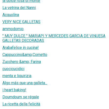
la dolce rosa di monte
La vetrina del Nanni
Acquolina
VERY NICE GALLETAS
ammodomio
" MUY DULCE " MARIAPI Y MERCEDES GARCIA DE VINUESA
GALLETAS DECORADAS
Arabafelice in cucina!
Cappuccino&amp;Cornetto
Zucchero &amp; Farina
cuocicucidici
menta e liquirizia
Algo más que una galleta...
i heart baking!
Doumdoum se régale
La ricetta della felicità