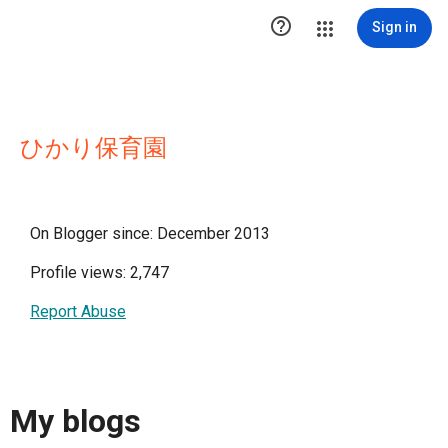

Sign in
ひかり保育園
On Blogger since: December 2013
Profile views: 2,747
Report Abuse
My blogs