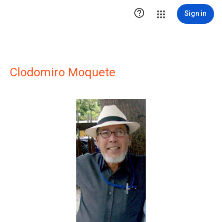

Sign in
Clodomiro Moquete