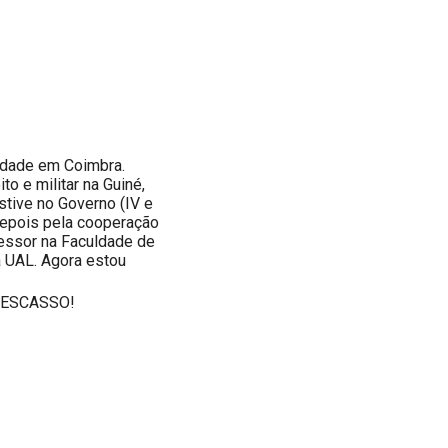
sidade em Coimbra.
to e militar na Guiné,
estive no Governo (IV e
 depois pela cooperação
fessor na Faculdade de
a UAL. Agora estou
 ESCASSO!