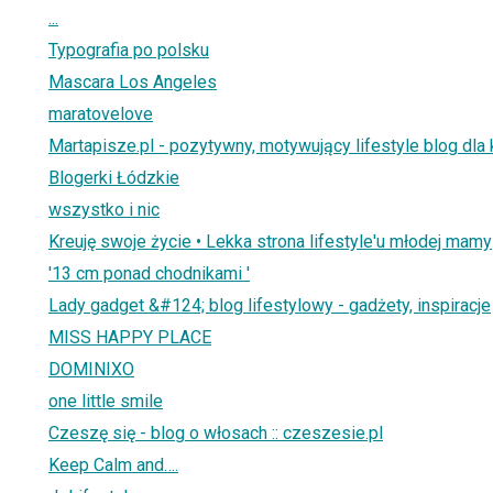
...
Typografia po polsku
Mascara Los Angeles
maratovelove
Martapisze.pl - pozytywny, motywujący lifestyle blog dla 
Blogerki Łódzkie
wszystko i nic
Kreuję swoje życie • Lekka strona lifestyle'u młodej mamy
'13 cm ponad chodnikami '
Lady gadget &#124; blog lifestylowy - gadżety, inspiracje
MISS HAPPY PLACE
DOMINIXO
one little smile
Czeszę się - blog o włosach :: czeszesie.pl
Keep Calm and….