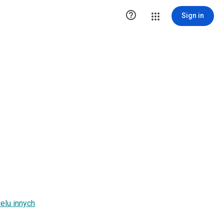

Sign in
ielu innych