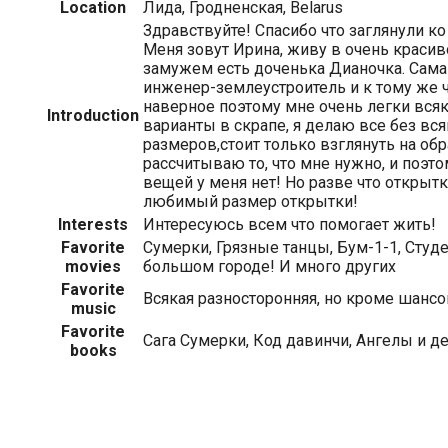
Location
Лида, Гродненская, Belarus
Здравствуйте! Спасибо что заглянули ко
Меня зовут Ирина, живу в очень красив
замужем есть доченька Дианочка. Сама
инженер-землеустроитель и к тому же 
наверное поэтому мне очень легки вся
Introduction
варианты в скрапе, я делаю все без вс
размеров,стоит только взглянуть на обр
рассчитываю то, что мне нужно, и поэт
вещей у меня нет! Но разве что открытк
любимый размер открытки!
Interests
Интересуюсь всем что помогает жить!
Favorite
Сумерки, Грязные танцы, Бум-1-1, Студе
movies
большом городе! И много других
Favorite
Всякая разносторонняя, но кроме шансо
music
Favorite
Сага Сумерки, Код давинчи, Ангелы и д
books