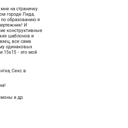
 мне на страничку.
ом городе Лида,
 по образованию я
чертежник! И
кие конструктивные
яких шаблонов и
азец, все сама
ому одинаковых
и 15х15 - это мой
нтка, Секс в
на!
емоны и др.