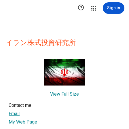

Sign in
イラン株式投資研究所
View Full Size
Contact me
Email
My Web Page