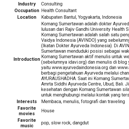
Industry
Consulting
Occupation
Health Consultant
Location
Kabupaten Bantul, Yogyakarta, Indonesia
Komang Sumertawan adalah dokter Ayurved
lulusan dari Rajiv Gandhi University Health S
Komang Sumertawan adalah salah satu pen
Vaidya Indonesia (AVINDO) yang sebelumn
(Ikatan Dokter Ayurveda Indonesia). Di AV
Sumertawan menduduki posisi sebagai wakil 
Komang Sumertawan aktif menulis untuk we
Introduction
(sebelumnya idavi.org) dan menulis di blog 
yaitu www.ayurvedaindonesia.org dan www.
berbagi pengetahuan Ayurveda melalui chan
AYURAUSHADHA. Saat ini Komang Sumertaw
Amrta Siddhi Ayurveda Centre, Ubud, Bali. Ji
kesehatan dengan Komang Sumertawan sila
untuk menghubungi melalui kontak yang ters
Interests
Membaca, menulis, fotografi dan traveling
Favorite
House
movies
Favorite
pop, slow rock, dangdut
music