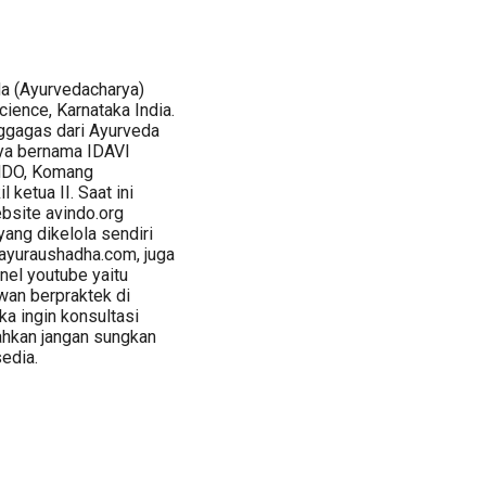
a (Ayurvedacharya)
cience, Karnataka India.
ggagas dari Ayurveda
ya bernama IDAVI
INDO, Komang
ketua II. Saat ini
bsite avindo.org
yang dikelola sendiri
ayuraushadha.com, juga
nel youtube yaitu
an berpraktek di
ka ingin konsultasi
hkan jangan sungkan
edia.