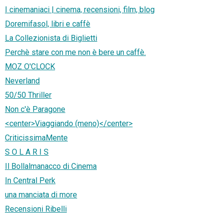
I cinemaniaci | cinema, recensioni, film, blog
Doremifasol, libri e caffè
La Collezionista di Biglietti
Perchè stare con me non è bere un caffè.
MOZ O'CLOCK
Neverland
50/50 Thriller
Non c'è Paragone
<center>Viaggiando (meno)</center>
CriticissimaMente
S O L A R I S
Il Bollalmanacco di Cinema
In Central Perk
una manciata di more
Recensioni Ribelli