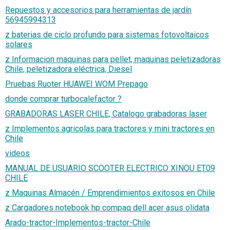
Repuestos y accesorios para herramientas de jardín
56945994313
z baterias de ciclo profundo para sistemas fotovoltaicos
solares
z Informacion maquinas para pellet, maquinas peletizadoras
Chile, peletizadora eléctrica, Diesel
Pruebas Ruoter HUAWEI WOM Prepago
donde comprar turbocalefactor ?
GRABADORAS LASER CHILE, Catalogo grabadoras laser
z Implementos agricolas para tractores y mini tractores en
Chile
videos
MANUAL DE USUARIO SCOOTER ELECTRICO XINOU ET09
CHILE
z Maquinas Almacén / Emprendimientos exitosos en Chile
z Cargadores notebook hp compaq dell acer asus olidata
Arado-tractor-Implementos-tractor-Chile