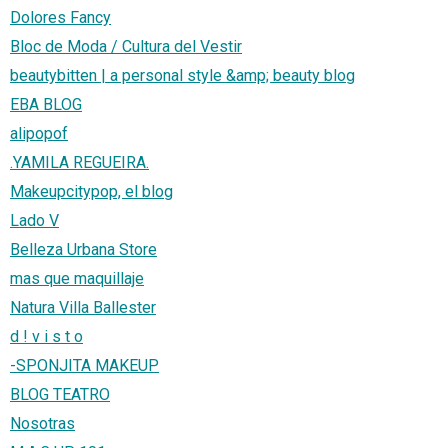
Dolores Fancy
Bloc de Moda / Cultura del Vestir
beautybitten | a personal style &amp; beauty blog
EBA BLOG
alipopof
.YAMILA REGUEIRA.
Makeupcitypop, el blog
Lado V
Belleza Urbana Store
mas que maquillaje
Natura Villa Ballester
d ! v i s t o
-SPONJITA MAKEUP
BLOG TEATRO
Nosotras