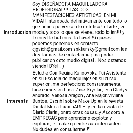
Soy DISEÑADORA MAQUILLADORA
PROFESIONAL!!! LAS DOS
MANIFESTACIONES ARTISTICAS, EN MI
VIDA!! Interesada definitivamente con todo lo
que tiene que ver con lo estético!, el arte , la
Introduction
moda, y todo lo que se viene.. todo lo inn!!! y
lo must to be! must to have! Si queres
podemos ponernos en contacto..
cjgvich@gmail.com sskliarsky@gmail.com las
dos formas de contactarme para poder
publicar en este medio digital .. Nos estamos
viendo! BYe! .-)
Estudie Con Regina Kuligovsky, Fui Asistente
en su Escuela de maquillaje! en su curso
superior , me perfecciono constantemente,
hice cursos en Laca, Zine, Kryolan, con Gladys
Andrade, Vanesa Aragon , Ana Majer..Viviana
Interests
Bustos, Escribí sobre Make Up en la revista
Digital Moda FusionARTE.. y en la revista del
Diario Clarin , entre otras cosas..y Asesoro a
EMPRESAS para aprender a explotar y
explorar , el make up entre sus integrantes ...
No dudes en consultarme !"