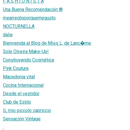
F A S H I O N I S T A
Una Buena Recomendación ®
mearregloporquemegusto
NOCTURNELLA
dalia
Bienvenida al Blog de Miss L, de Lanc�me
Sole Olveira Make-Up!
Construyendo Cosmética
Pink Couture
Macedonia vital
Cocina Internacional
Desde el vestidor
Club de Estilo
IL mio piccolo capriccio
Sensación Vintage
.