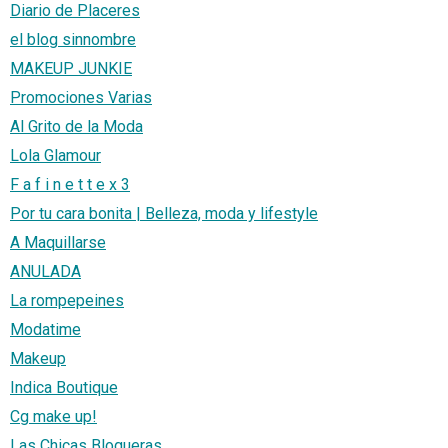
Diario de Placeres
el blog sinnombre
MAKEUP JUNKIE
Promociones Varias
Al Grito de la Moda
Lola Glamour
F a f i n e t t e x 3
Por tu cara bonita | Belleza, moda y lifestyle
A Maquillarse
ANULADA
La rompepeines
Modatime
Makeup
Indica Boutique
Cg make up!
Las Chicas Blogueras