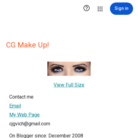

Sign in
CG Make Up!
View Full Size
Contact me
Email
My Web Page
cjgvich@gmail.com
On Blogger since: December 2008