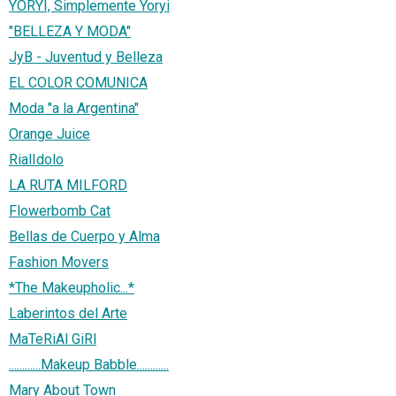
YORYI, Simplemente Yoryi
"BELLEZA Y MODA"
JyB - Juventud y Belleza
EL COLOR COMUNICA
Moda "a la Argentina"
Orange Juice
RialIdolo
LA RUTA MILFORD
Flowerbomb Cat
Bellas de Cuerpo y Alma
Fashion Movers
*The Makeupholic...*
Laberintos del Arte
MaTeRiAl GiRl
............Makeup Babble............
Mary About Town