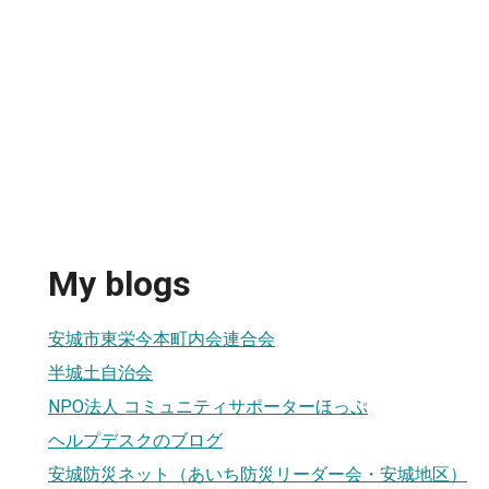
My blogs
安城市東栄今本町内会連合会
半城土自治会
NPO法人 コミュニティサポーターほっぷ
ヘルプデスクのブログ
安城防災ネット（あいち防災リーダー会・安城地区）