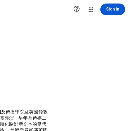

Sign in
學新聞及傳播學院及英國倫敦
團導演，早年為傳媒工
轉化歐洲新文本的當代
絡。 曾翻譯及搬演英國