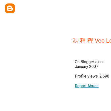
馮 程 程 Vee L
On Blogger since:
January 2007
Profile views: 2,698
Report Abuse