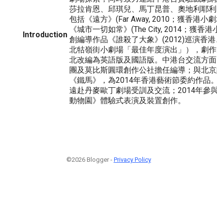
莎拉肯恩、邱琪兒、馬丁昆普、奧地利耶利
包括《遠方》(Far Away, 2010；獲香
《城市一切如常》(The City, 2014；獲
Introduction
創編導作品《誰殺了大象》(2012)巡演香
北牯嶺街小劇場「最佳年度演出」），劇作
北改編為英語版及國語版。中港台交流方面
團及莫比斯圓環創作公社擔任編導；與北京
《鐵馬》，為2014年香港藝術節委約作品。
遠赴丹麥歐丁劇場受訓及交流；2014年參與orlea
動物園》體驗式表演及裝置創作。
©2026 Blogger -
Privacy Policy