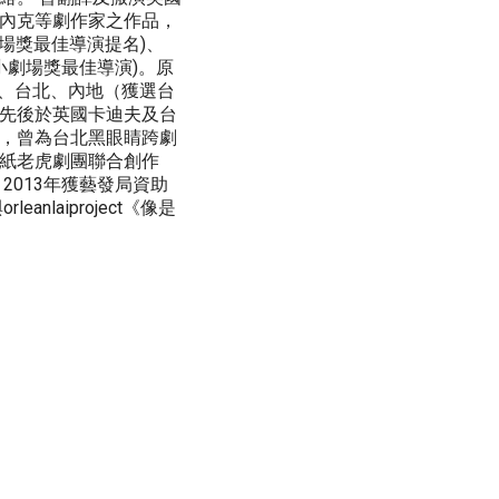
內克等劇作家之作品，
港小劇場獎最佳導演提名)、
香港小劇場獎最佳導演)。原
港、台北、內地（獲選台
先後於英國卡迪夫及台
，曾為台北黑眼睛跨劇
紙老虎劇團聯合創作
2013年獲藝發局資助
nlaiproject《像是