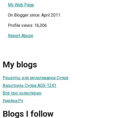
My Web Page
On Blogger since: April 2011
Profile views: 16,306
Report Abuse
My blogs
Рецепты для мультиварки Супра
Аэрогриль Супра AGS-1241
Всё про холестерин
Умейка.Ру
Blogs I follow