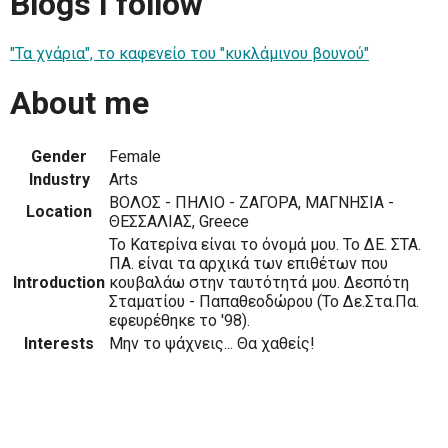
Blogs I follow
"Τα χνάρια", το καφενείο του "κυκλάμινου βουνού"
About me
Gender
Female
Industry
Arts
ΒΟΛΟΣ - ΠΗΛΙΟ - ΖΑΓΟΡΑ, ΜΑΓΝΗΣΙΑ -
Location
ΘΕΣΣΑΛΙΑΣ, Greece
Το Κατερίνα είναι το όνομά μου. Το ΔΕ. ΣΤΑ.
ΠΑ. είναι τα αρχικά των επιθέτων που
Introduction
κουβαλάω στην ταυτότητά μου. Δεσπότη
Σταματίου - Παπαθεοδώρου (Το Δε.Στα.Πα.
εφευρέθηκε το '98).
Interests
Μην το ψάχνεις... Θα χαθείς!