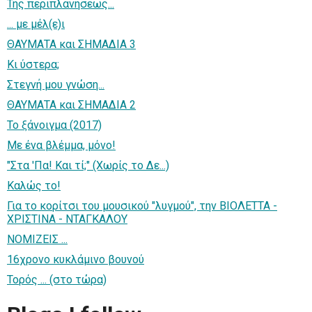
Της περιπλανήσεως...
... με μέλ(ε)ι
ΘΑΥΜΑΤΑ και ΣΗΜΑΔΙΑ 3
Κι ύστερα;
Στεγνή μου γνώση...
ΘΑΥΜΑΤΑ και ΣΗΜΑΔΙΑ 2
Το ξάνοιγμα (2017)
Με ένα βλέμμα, μόνο!
"Στα 'Πα! Και τί;" (Χωρίς το Δε...)
Καλώς το!
Για το κορίτσι του μουσικού "λυγμού", την ΒΙΟΛΕΤΤΑ -
ΧΡΙΣΤΙΝΑ - ΝΤΑΓΚΑΛΟΥ
ΝΟΜΙΖΕΙΣ ...
16χρονο κυκλάμινο βουνού
Τορός ... (στο τώρα)