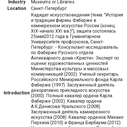
Industry
Museums or Libraries
Location
Санкт-Петербург
Кадидат искусствоведения (тема: "История
и традиции фирмы Фаберже в
камнерезном искусстве России (конец
XIX-начало XXI вв.)"), защита состоялась
25мая2012 года в Гуманитарном
Университете профсоюзов, Санкт-
Петербург. - Консультант-исследователь
по Фаберже Русского отдела
Антикварного дома «Кристи». Эксперт по
оценке художественных ценностей
Министерства культуры и массовых
коммуникаций (2002). Ученый секретарь
Российского Мемориального фонда Карла
Фаберже (1997). Заслуженный деятель
декоративно прикладного искусства
Introduction
(2000). Полный кавалер ордена Карла
Фаберже (2002). Кавалер ордена
А.К.Денисова-Уральского (2008).
Заслуженный деятель камнерезного
искусства (2008). Кавалер орденов Михаил
Перхина (2010) и Франца Бирбаума (2012).