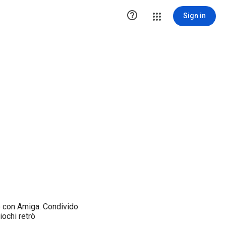

Sign in
o con Amiga. Condivido
iochi retrò