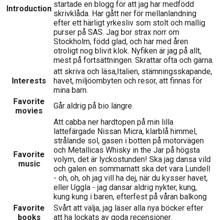
startade en blogg för att jag har medfödd
Introduction
skrivklåda. Har gått ner för mellanlandning
efter ett härligt yrkesliv som stolt och mallig
purser på SAS. Jag bor strax norr om
Stockholm, född glad, och har med åren
otroligt nog blivit klok. Nyfiken är jag på allt,
mest på fortsättningen. Skrattar ofta och gärna.
att skriva och läsa,Italien, stämningsskapande,
Interests
havet, miljöombyten och resor, att finnas för
mina barn.
Favorite
Går aldrig på bio längre.
movies
Att cabba ner hardtopen på min lilla
lattefärgade Nissan Micra, klarblå himmel,
strålande sol, gasen i botten på motorvägen
och Metallicas Whisky in the Jar på högsta
Favorite
volym, det är lyckostunden! Ska jag dansa vild
music
och galen en sommarnatt ska det vara Lundell
- oh, oh, oh jag vill ha dej, när du kysser havet,
eller Uggla - jag dansar aldrig nykter, kung,
kung kung i baren, efterfest på våran balkong
Favorite
Svårt att välja, jag läser alla nya böcker efter
books
att ha lockats av goda recensioner.