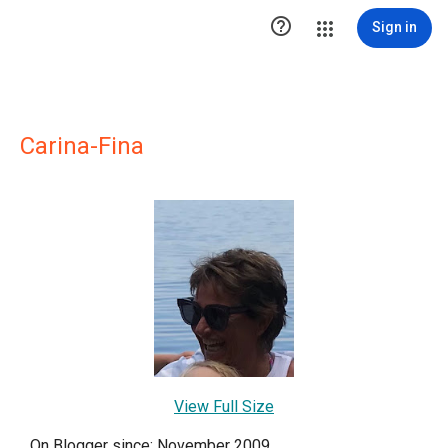

Sign in
Carina-Fina
View Full Size
On Blogger since: November 2009