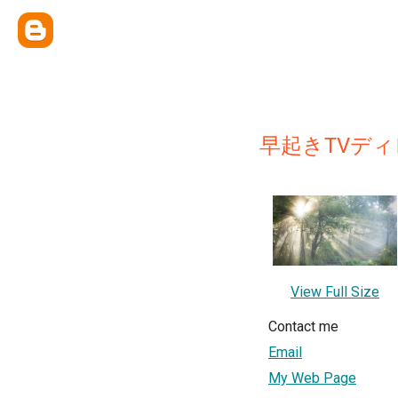
早起きTVデ
View Full Size
Contact me
Email
My Web Page