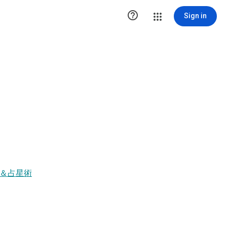

Sign in
旅＆占星術