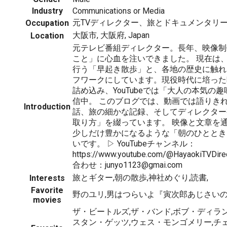
Industry
Communications or Media
元TVディレクター、旅とドキュメンタリーのy
Occupation
大阪市, 大阪府, Japan
Location
元テレビ番組ディレクター。長年、映像制
こと」に心血を注いできました。 現在は
行う「早起き散歩」と、各地の歴史に触れ
フワークにしています。現役時代に培った
詰め込み、YouTubeでは「大人の本気の
信中。 このブログでは、動画では語りき
Introduction
話、旅の細かな記録、そしてディレクター
取り方」を綴っています。 映像と文章を
少しだけ豊かになるような「朝のひととき
いです。 ▷ YouTubeチャンネル：
https://www.youtube.com/@HayaokiTV
合わせ：junyo1123@gmai.com
旅とギター,朝の散歩,神社めぐり,読書,
Interests
Favorite
野のユリ,男はつらいよ『寅次郎あじさい
movies
ザ・ビートルズ,ザ・バンド,ボブ・ディラン
スタン・ゲッツ,ウェス・モンゴメリー,チ