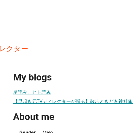
ィレクター
My blogs
星読み、ヒト読み
【早起き元TVディレクターが贈る】散歩ときどき神社
About me
Gender
Male