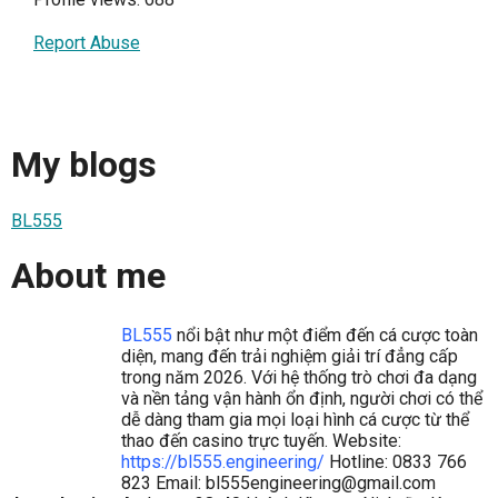
Report Abuse
My blogs
BL555
About me
BL555
nổi bật như một điểm đến cá cược toàn
diện, mang đến trải nghiệm giải trí đẳng cấp
trong năm 2026. Với hệ thống trò chơi đa dạng
và nền tảng vận hành ổn định, người chơi có thể
dễ dàng tham gia mọi loại hình cá cược từ thể
thao đến casino trực tuyến. Website:
https://bl555.engineering/
Hotline: 0833 766
823 Email: bl555engineering@gmail.com