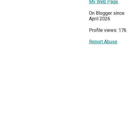
My Web Page
On Blogger since:
April 2026
Profile views: 176
Report Abuse