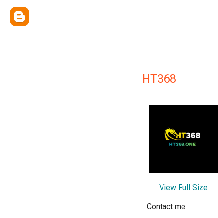
HT368
View Full Size
Contact me