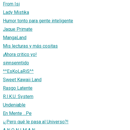
From Isi
Lady Mistika
Humor tonto para gente inteligente
Jaque Primate
MangaLand
Mis lecturas y más cositas
¡Ahora critico yo!
sinnsenntido
^^EsKoLaRiS^^
Sweet Kawaii Land
Rasgo Latente
R.I.K.U. System
Undeniable
En Mente ...Pe
¡¿Pero qué le pasa al Universo?!