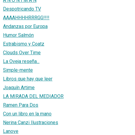
A N O N I M A N
Despotricando TV
AAAAHHHHRRRGG!!!!
Andanzas por Europa
Humor Salmón
Estrabismo y Coatz
Clouds Over Time
La Oveja reseña...
Simple-mente
Libros que hay que leer
Joaquín Artime
LA MIRADA DEL MEDIADOR
Ramen Para Dos
Con un libro en la mano
Nerina Canzi Ilustraciones
Lanove