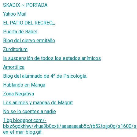
SKADIX ~ PORTADA
Yahoo Mail
EL PATIO DEL RECREO,,,
Puerta de Babel
Blog del ciervo ermitaño
Zurditorium
la suspensión de todos los estados anímicos
Amortílica
Blog del alumnado de 4º de Psicología.
Hablando en Manga
Zona Negativa
Los animes y mangas de Magrat
No se lo cuentes a nadie
1.bp.blogspot.com/-
blxz6gdxhhw/vhua3b0xxti/aaaaaaaab5c/rb52toijp0g/s1600/si
en-el-mar-blog.gif