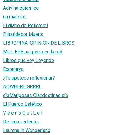
Adivina quien lee
un mancito
El diario de Policromi
Plastidecor Muerto
LIBROPINA: OPINION DE LIBROS
MOLIERE...un perro en la red
Libros que voy Leyendo
Excentrya
¿Te apetece reflexionar?
NOWHERE GRRRL
εïзMariposas Clandestinas εïз
El Puerco Estético
V e e r 's O u t L e t
De lector a lector
Laurana in Wonderland