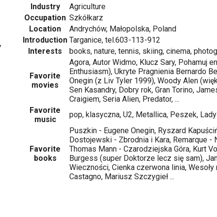
Industry
Agriculture
Occupation
Szkółkarz
Location
Andrychów, Małopolska, Poland
Introduction
Targanice, tel.603-113-912
7
Interests
books, nature, tennis, skiing, cinema, photo
Agora, Autor Widmo, Klucz Sary, Pohamuj e
Enthusiasm), Ukryte Pragnienia Bernardo Ber
Favorite
Onegin (z Liv Tyler 1999), Woody Alen (wię
movies
Sen Kasandry, Dobry rok, Gran Torino, Jam
Craigiem, Seria Alien, Predator, ...
Favorite
pop, klasyczna, U2, Metallica, Peszek, Lady P
music
Puszkin - Eugene Onegin, Ryszard Kapuściń
Dostojewski - Zbrodnia i Kara, Remarque - 
Favorite
Thomas Mann - Czarodziejska Góra, Kurt Vo
books
Burgess (super Doktorze lecz się sam), J
Wieczności, Cienka czerwona linia, Wesoły 
Castagno, Mariusz Szczygieł ...