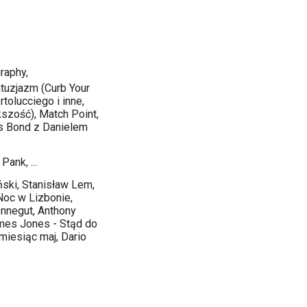
graphy,
ntuzjazm (Curb Your
tolucciego i inne,
kszość), Match Point,
es Bond z Danielem
ank, ...
ski, Stanisław Lem,
Noc w Lizbonie,
nnegut, Anthony
ames Jones - Stąd do
miesiąc maj, Dario