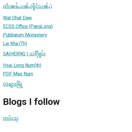
တႆးၼမ်ႉပၼ်ႇ(မိူင်းပၼ်ႇ)
Wat Dhat Daw
ECSS Office (PangLong)
Pubbarum Monastery
Lai Kha (Th)
SAIHERNG | သၢႆႁိူင်း
Hsai Leng Num(th)
PDF Mao Num
လဲချားမြို့
Blogs I follow
ၸဝ်ႈသု