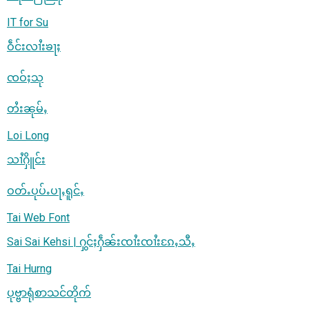
IT for Su
ဝဵင်းလၢႆးၶႃႈ
ၸဝ်ႈသု
တႆးၼုမ်ႇ
Loi Long
သၢႆႁိူင်း
ဝတ်ႉပုပ်ႉပႃႇရူင်ႇ
Tai Web Font
Sai Sai Kehsi | ႁွင်ႈႁဵၼ်းၸၢႆးၸၢႆးၵႄႇသီႇ
Tai Hurng
ပုဗ္ဗာရုံစာသင်တိုက်