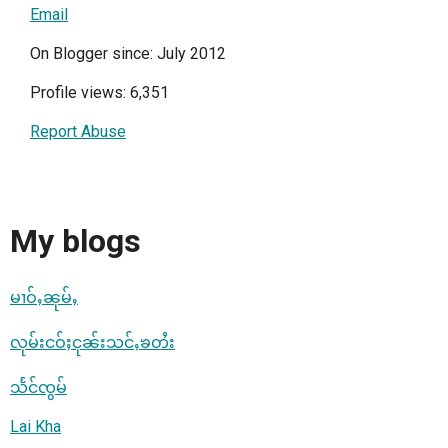
Email
On Blogger since: July 2012
Profile views: 6,351
Report Abuse
My blogs
မၢဝ်ႇၼုမ်ႇ
လုမ်းငဝ်ႈငုၼ်းသင်ႇၶတႆး
သႅင်ၸွမ်
Lai Kha