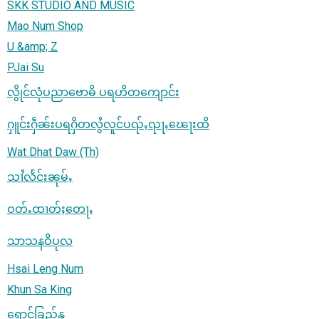
SKK STUDIO AND MUSIC
Mao Num Shop
U &amp; Z
PJai Su
လွိုင်လုံပညာဗောဓိ ပရဟိတကျောင်း
ႁူင်းႁဵၼ်းပရႁိတလွႆလူင်ပၺ်ႇၺႃႇၽေႃးထိ
Wat Dhat Daw (Th)
သၢႆလႅင်းၼုမ်ႇ
ဝတ်ႉထၢတ်ႈတေႃႇ
သာသနဝိပုလ
Hsai Leng Num
Khun Sa King
ရောင်ခြည်နု