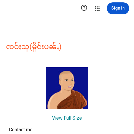

Sign in
ၸဝ်ႈသု(မိူင်းပၼ်ႇ)
View Full Size
Contact me