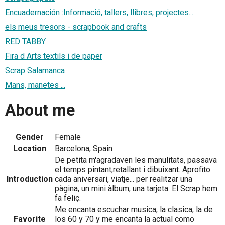
Encuadernación :Informació, tallers, llibres, projectes...
els meus tresors - scrapbook and crafts
RED TABBY
Fira d Arts textils i de paper
Scrap Salamanca
Mans, manetes ...
About me
Gender
Female
Location
Barcelona, Spain
De petita m'agradaven les manulitats, passava
el temps pintant,retallant i dibuixant. Aprofito
Introduction
cada aniversari, viatje... per realitzar una
pàgina, un mini àlbum, una tarjeta. El Scrap hem
fa feliç.
Me encanta escuchar musica, la clasica, la de
Favorite
los 60 y 70 y me encanta la actual como