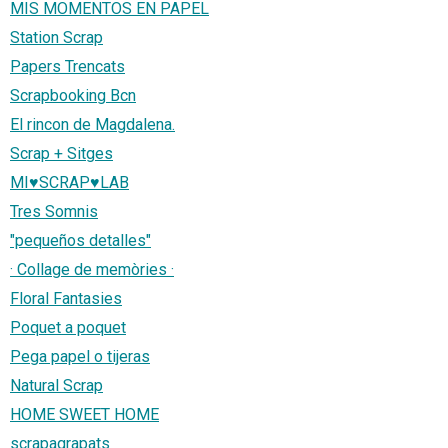
MIS MOMENTOS EN PAPEL
Station Scrap
Papers Trencats
Scrapbooking Bcn
El rincon de Magdalena.
Scrap + Sitges
MI♥SCRAP♥LAB
Tres Somnis
"pequeños detalles"
· Collage de memòries ·
Floral Fantasies
Poquet a poquet
Pega papel o tijeras
Natural Scrap
HOME SWEET HOME
scrapagrapats