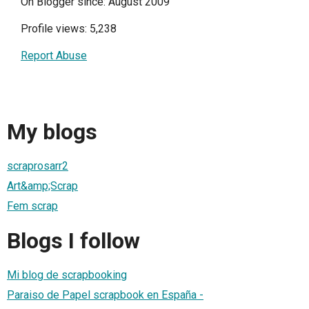
On Blogger since: August 2009
Profile views: 5,238
Report Abuse
My blogs
scraprosarr2
Art&amp;Scrap
Fem scrap
Blogs I follow
Mi blog de scrapbooking
Paraiso de Papel scrapbook en España -