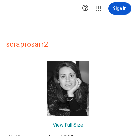

Sign in
scraprosarr2
View Full Size