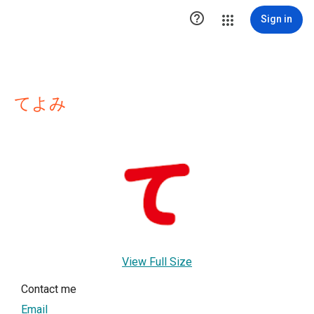

Sign in
てよみ
View Full Size
Contact me
Email