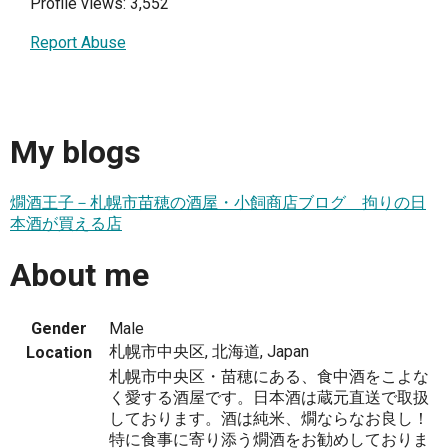
Profile views: 3,552
Report Abuse
My blogs
燗酒王子－札幌市苗穂の酒屋・小飼商店ブログ 拘りの日
本酒が買える店
About me
Gender
Male
札幌市中央区, 北海道, Japan
Location
札幌市中央区・苗穂にある、食中酒をこよな
く愛する酒屋です。日本酒は蔵元直送で取扱
しております。酒は純米、燗ならなお良し！
特に食事に寄り添う燗酒をお勧めしておりま