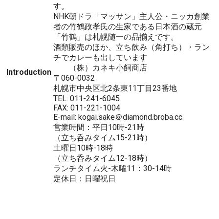
す。
NHK朝ドラ「マッサン」主人公・ニッカ創業
者の竹鶴政孝氏の生家である日本酒の蔵元
「竹鶴」は札幌随一の品揃えです。
酒類販売のほか、立ち飲み（角打ち）・ラン
チでカレーも出しています
（株）カネキ小飼商店
Introduction
〒060-0032
札幌市中央区北2条東11丁目23番地
TEL: 011-241-6045
FAX: 011-221-1004
E-mail: kogai.sake＠diamond.broba.cc
営業時間：平日10時-21時
（立ち呑みタイム15-21時）
土曜日10時-18時
（立ち呑みタイム12-18時）
ランチタイム火-木曜11：30-14時
定休日：日曜祝日