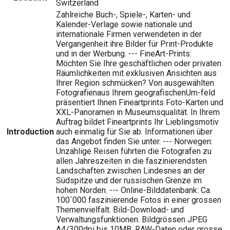
Switzerland
Zahlreiche Buch-, Spiele-, Karten- und
Kalender-Verlage sowie nationale und
internationale Firmen verwendeten in der
Vergangenheit ihre Bilder für Print-Produkte
und in der Werbung. --- FineArt-Prints:
Möchten Sie Ihre geschäftlichen oder privaten
Räumlichkeiten mit exklusiven Ansichten aus
Ihrer Region schmücken? Von ausgewählten
Fotografienaus Ihrem geografischenUm-feld
präsentiert Ihnen Fineartprints Foto-Karten und
XXL-Panoramen in Museumsqualität. In Ihrem
Auftrag bildet Fineartprints Ihr Lieblingsmotiv
Introduction
auch einmalig für Sie ab. Informationen über
das Angebot finden Sie unter. --- Norwegen:
Unzählige Reisen führten die Fotografen zu
allen Jahreszeiten in die faszinierendsten
Landschaften zwischen Lindesnes an der
Südspitze und der russischen Grenze im
hohen Norden. --- Online-Bilddatenbank: Ca.
100`000 faszinierende Fotos in einer grossen
Themenvielfalt. Bild-Download- und
Verwaltungsfunktionen. Bildgrössen JPEG
A4/300dpi bis 10MB. RAW-Daten oder grosse