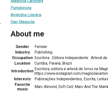
Magnolia Cartonera
Pumpkinolia
Amêndoa Literária
Dani Magnolia
7
About me
Gender
Female
Industry
Publishing
Occupation
Escritora · Editora Independente · Artesã de
Location
Curitiba, Paraná, Brazil
Escritora, editora e artesã de livros na Magn
Introduction
https://www.instagram.com/magnoliacarton
Interests
Publicações Independentes, Escrita, Leitura
Favorite
Marc Almond, Soft Cell, Marc And The Ma
music