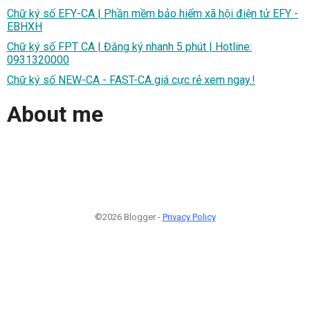
Chữ ký số EFY-CA | Phần mềm bảo hiểm xã hội điện tử EFY -
EBHXH
Chữ ký số FPT CA | Đăng ký nhanh 5 phút | Hotline:
0931320000
Chữ ký số NEW-CA - FAST-CA giá cực rẻ xem ngay.!
About me
©2026 Blogger -
Privacy Policy