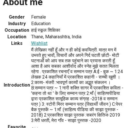
About me
Gender
Female
Industry
Education
Occupation
हाई स्कूल शिक्षिका
Location
Thane, Maharashtra, India
Links
Wishlist
मैं लेखिका नहीं हूँ और न ही कोई कवयित्री. मात्र मन में
उभरते हुए भावों, विचारों और अपने गिर्द घटती छोटी- मोटी
घटनाओं को आप सब तक पहुंचाने का प्रयास करती हूँ.
आशा है आप सबका आशीर्वाद और स्नेह मुझे सतत मिलता
रहेगा . प्रकाशित रचनाएँ व सम्मान पत्र A:ई - बुक ~ 1:24
लेखक 24 कहानियाँ में प्रकाशित कहानी - सच्ची खुशी ।
2:काव्य- मंजरी :भावपूर्ण काव्यों का अद्भुत संकलन ।
Introduction
B:सम्मान पत्र ~ 1:नारी शक्ति सागर में प्रकाशित कविता -
'कहना तो था ' के लिए सम्मान पत्र 2:माँ ( साहित्यपीडिया
द्वारा प्रकाशित सामूहिक काव्य संग्रह -2018 व सम्मान
पत्र ) 3: स्टोरी मिरर सम्मान पत्र (विद्यार्थी जीवन ) C:पेपर
बैक पुस्तकें ~ 1:माँ :(साहित्य पीडिया की साझा पुस्तक -
2018) 2:प्रकाशित साझा पुस्तक :सबरंग क्षितिज-2019
3:मेरी धरती, मेरा गाँव - साझा पुस्तक -2020
Favorite