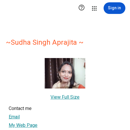

Sign in
~Sudha Singh Aprajita ~
View Full Size
Contact me
Email
My Web Page