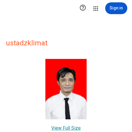

Sign in
ustadzklimat
View Full Size