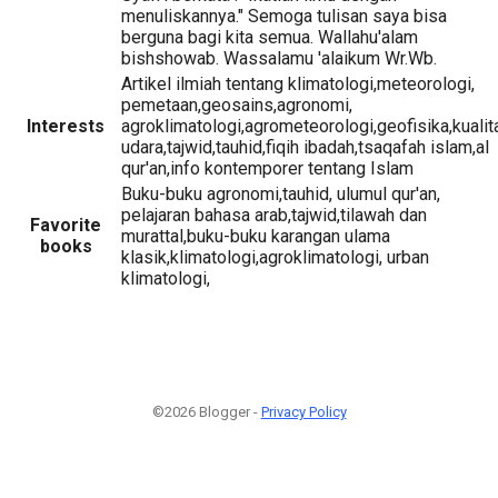
menuliskannya." Semoga tulisan saya bisa
berguna bagi kita semua. Wallahu'alam
bishshowab. Wassalamu 'alaikum Wr.Wb.
Artikel ilmiah tentang klimatologi,meteorologi,
pemetaan,geosains,agronomi,
Interests
agroklimatologi,agrometeorologi,geofisika,kualit
udara,tajwid,tauhid,fiqih ibadah,tsaqafah islam,al
qur'an,info kontemporer tentang Islam
Buku-buku agronomi,tauhid, ulumul qur'an,
pelajaran bahasa arab,tajwid,tilawah dan
Favorite
murattal,buku-buku karangan ulama
books
klasik,klimatologi,agroklimatologi, urban
klimatologi,
©2026 Blogger -
Privacy Policy