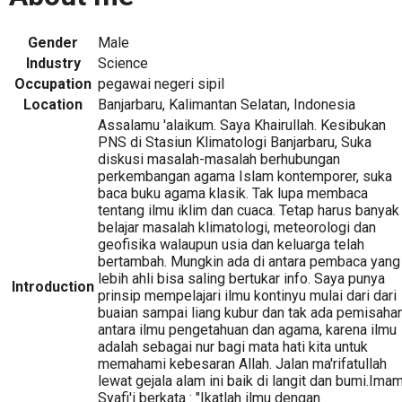
Gender
Male
Industry
Science
Occupation
pegawai negeri sipil
Location
Banjarbaru, Kalimantan Selatan, Indonesia
Assalamu 'alaikum. Saya Khairullah. Kesibukan
PNS di Stasiun Klimatologi Banjarbaru, Suka
diskusi masalah-masalah berhubungan
perkembangan agama Islam kontemporer, suka
baca buku agama klasik. Tak lupa membaca
tentang ilmu iklim dan cuaca. Tetap harus banyak
belajar masalah klimatologi, meteorologi dan
geofisika walaupun usia dan keluarga telah
bertambah. Mungkin ada di antara pembaca yang
lebih ahli bisa saling bertukar info. Saya punya
Introduction
prinsip mempelajari ilmu kontinyu mulai dari dari
buaian sampai liang kubur dan tak ada pemisaha
antara ilmu pengetahuan dan agama, karena ilmu
adalah sebagai nur bagi mata hati kita untuk
memahami kebesaran Allah. Jalan ma'rifatullah
lewat gejala alam ini baik di langit dan bumi.Ima
Syafi'i berkata : "Ikatlah ilmu dengan