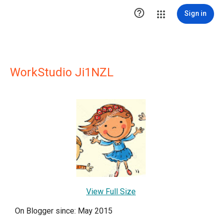

Sign in
WorkStudio Ji1NZL
View Full Size
On Blogger since: May 2015