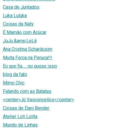
Casa de Juntados
Luka Luluka
Coisas da Naty
É Mamão com Açúcar
JuJu &amp;LeLê
Ana Cristina Schardosim
Muita Força na Peruca!!!
Eυ qυє ƒiʑ ... συ qυαsє issσ
blog da fabi
Mimo Chic
Falando com as Batatas
<center>Jú Vasconcellos</center>
Coisas de Dani Bender
Atelier Loli Lolita
Mundo de Linhas