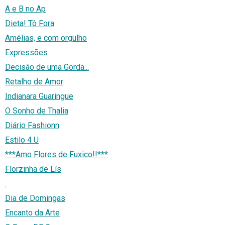
A e B no Ap
Dieta! Tô Fora
Amélias, e com orgulho
Expressões
Decisão de uma Gorda...
Retalho de Amor
Indianara Guaringue
O Sonho de Thalia
Diário Fashionn
Estilo 4 U
***Amo Flores de Fuxico!!***
Florzinha de Lís
.
Dia de Domingas
Encanto da Arte