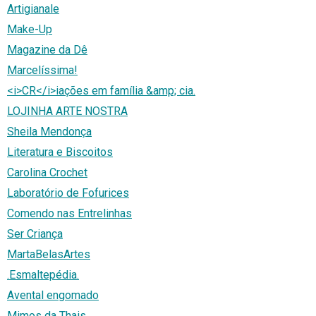
Artigianale
Make-Up
Magazine da Dê
Marcelíssima!
<i>CR</i>iações em família &amp; cia.
LOJINHA ARTE NOSTRA
Sheila Mendonça
Literatura e Biscoitos
Carolina Crochet
Laboratório de Fofurices
Comendo nas Entrelinhas
Ser Criança
MartaBelasArtes
.Esmaltepédia.
Avental engomado
Mimos da Thais