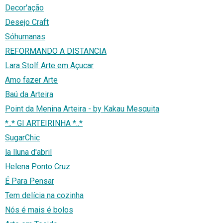
Decor'ação
Desejo Craft
Sóhumanas
REFORMANDO A DISTANCIA
Lara Stolf Arte em Açucar
Amo fazer Arte
Baú da Arteira
Point da Menina Arteira - by Kakau Mesquita
*..* GI ARTEIRINHA *..*
SugarChic
la lluna d'abril
Helena Ponto Cruz
É Para Pensar
Tem delícia na cozinha
Nós é mais é bolos