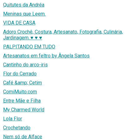
Quitutes da Andréa
Meninas que Leem.
VIDA DE CASA
Adoro Crochê, Costura, Artesanato, Fotografia, Culinária,
Jardinagem..♥ ♥ ♥
PALPITANDO EM TUDO
Artesanatos em feltro by Ângela Santos
Cantinho do arco-iris
Flor do Cerrado
Café &amp; Cetim
ComiMuito.com
Entre Mãe e Filha
My Charmed World
Lola Flor
Crochetando
Nem só de Alface