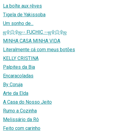
La boîte aux rêves
Tigela de Yakissoba
Um sonho de...
ஜ۩۞۩ஜ-- FUCHIC --ஜ۩۞۩ஜ
MINHA CASA MINHA VIDA
Literalmente cá com meus botões
KELLY CRISTINA
Palpites da Bia
Encaracoladas
By Coruja
Arte da Elda
A Casa do Nosso Jeito
Rumo a Cozinha
Melissário da Rô
Feito com carinho