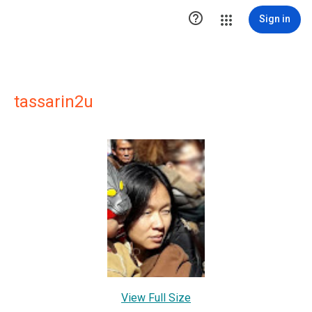

Sign in
tassarin2u
View Full Size